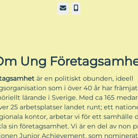
E-post
Telefon
Om Ung Företagsamhe
etagsamhet
är en politiskt obunden, ideell
gsorganisation som i över 40 år har främjat
öriellt lärande i Sverige. Med ca 165 meda
er 25 arbetsplatser landet runt; ett natione
gionala kontor, arbetar vi för ett samhälle
kla sin företagsamhet. Vi är en del av non pr
ionen Junior Achievement, som nominerats 