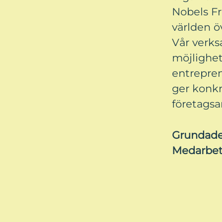
Nobels Fr
världen ö
Vår verks
möjlighet
entrepren
ger konkre
företags
Grundad
Medarbe