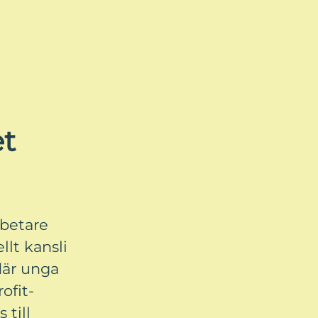
t
rbetare
llt kansli
 där unga
ofit-
till