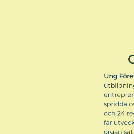
Ung För
utbildnin
entrepren
spridda öv
och 24 re
får utvec
organisat