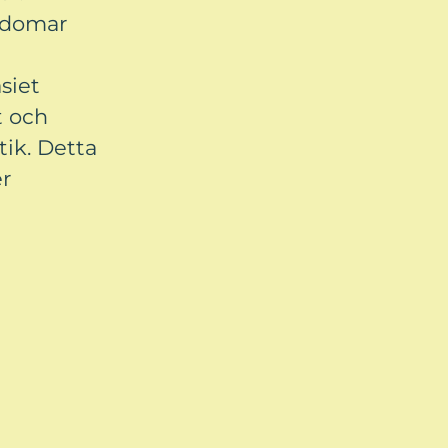
ngdomar
siet
t och
tik. Detta
er