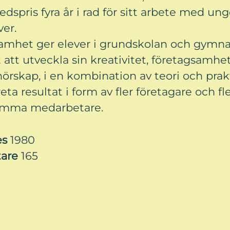
edspris fyra år i rad för sitt arbete med u
ver.
amhet ger elever i grundskolan och gymna
 att utveckla sin kreativitet, företagsamhe
örskap, i en kombination av teori och prak
ta resultat i form av fler företagare och fl
amma medarbetare.
es
1980
tare
165