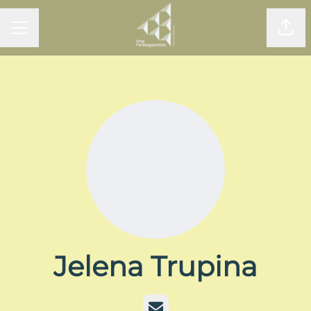
KARRIÄRMENY
Dela
Jelena Trupina
E-post