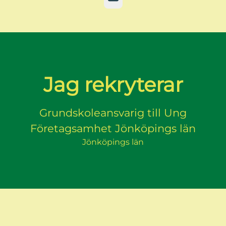
Jag rekryterar
Grundskoleansvarig till Ung
Företagsamhet Jönköpings län
Jönköpings län